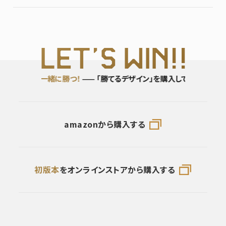
L
ET’S WI
N!!
」を購入して
一緒に勝つ！
—— 「勝てるデザイン」を購入して
一緒に勝つ！
amazonから購入する
初版本
をオンラインストアから購入する