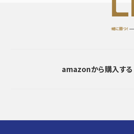
L
「勝てるデザイン」を購入して
一緒に勝つ！
—— 「
amazonから購入する