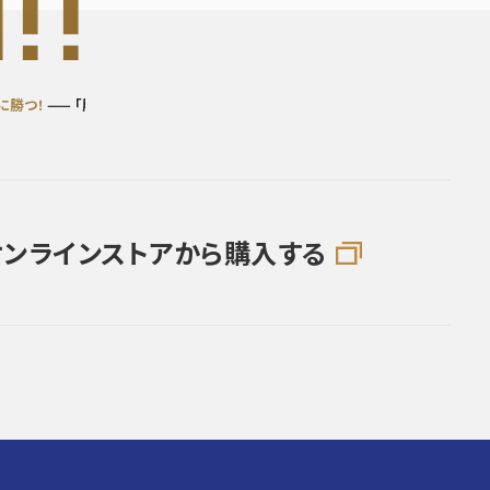
!!
つ！
—— 「勝てるデザイン」を購入して
一緒に勝つ！
——
「勝てるデザイン」を購入して
オンラインストアから購入する